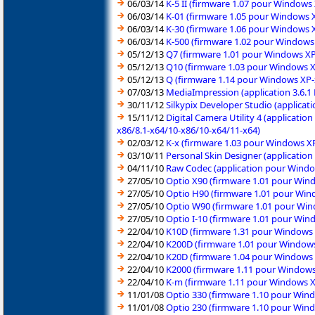
06/03/14
K-5 II (firmware 1.07 pour Windows
06/03/14
K-01 (firmware 1.05 pour Windows X
06/03/14
K-30 (firmware 1.06 pour Windows X
06/03/14
K-500 (firmware 1.02 pour Windows 
05/12/13
Q7 (firmware 1.01 pour Windows XP-
05/12/13
Q10 (firmware 1.03 pour Windows XP
05/12/13
Q (firmware 1.14 pour Windows XP-x
07/03/13
MediaImpression (application 3.6.1
30/11/12
Silkypix Developer Studio (applicat
15/11/12
Digital Camera Utility 4 (applicati
x86/8.1-x64/10-x86/10-x64/11-x64)
02/03/12
K-x (firmware 1.03 pour Windows XP
03/10/11
Personal Skin Designer (applicatio
04/11/10
Raw Codec (application pour Windo
27/05/10
Optio X90 (firmware 1.01 pour Win
27/05/10
Optio H90 (firmware 1.01 pour Win
27/05/10
Optio W90 (firmware 1.01 pour Wi
27/05/10
Optio I-10 (firmware 1.01 pour Wi
22/04/10
K10D (firmware 1.31 pour Windows 
22/04/10
K200D (firmware 1.01 pour Windows
22/04/10
K20D (firmware 1.04 pour Windows 
22/04/10
K2000 (firmware 1.11 pour Windows
22/04/10
K-m (firmware 1.11 pour Windows X
11/01/08
Optio 330 (firmware 1.10 pour Win
11/01/08
Optio 230 (firmware 1.10 pour Win