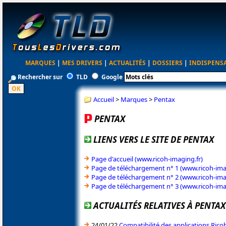
MARQUES
|
MES DRIVERS
|
ACTUALITÉS
|
DOSSIERS
|
INDISPENS
Rechercher sur
TLD
Google
Accueil
>
Marques
>
Pentax
PENTAX
LIENS VERS LE SITE DE PENTAX
Page d'accueil (www.ricoh-imaging.fr)
Page de téléchargement n° 1 (www.ricoh-ima
Page de téléchargement n° 2 (www.ricoh-ima
Page de téléchargement n° 3 (www.ricoh-ima
ACTUALITÉS RELATIVES À PENTAX
24/01/22
Compatibilité des applications Ric