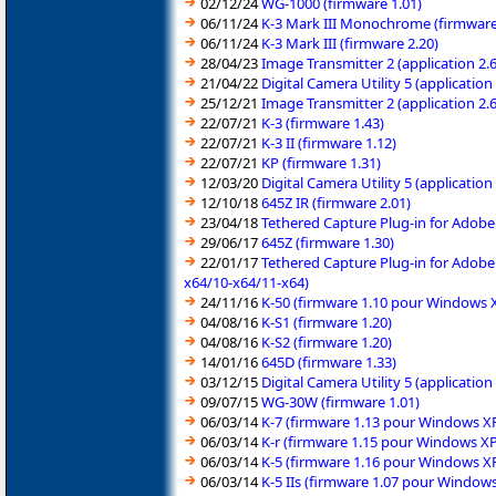
02/12/24
WG-1000 (firmware 1.01)
06/11/24
K-3 Mark III Monochrome (firmware
06/11/24
K-3 Mark III (firmware 2.20)
28/04/23
Image Transmitter 2 (application 2
21/04/22
Digital Camera Utility 5 (applicatio
25/12/21
Image Transmitter 2 (application 2.
22/07/21
K-3 (firmware 1.43)
22/07/21
K-3 II (firmware 1.12)
22/07/21
KP (firmware 1.31)
12/03/20
Digital Camera Utility 5 (applicatio
12/10/18
645Z IR (firmware 2.01)
23/04/18
Tethered Capture Plug-in for Adobe
29/06/17
645Z (firmware 1.30)
22/01/17
Tethered Capture Plug-in for Adobe
x64/10-x64/11-x64)
24/11/16
K-50 (firmware 1.10 pour Windows X
04/08/16
K-S1 (firmware 1.20)
04/08/16
K-S2 (firmware 1.20)
14/01/16
645D (firmware 1.33)
03/12/15
Digital Camera Utility 5 (applicatio
09/07/15
WG-30W (firmware 1.01)
06/03/14
K-7 (firmware 1.13 pour Windows XP
06/03/14
K-r (firmware 1.15 pour Windows XP
06/03/14
K-5 (firmware 1.16 pour Windows XP
06/03/14
K-5 IIs (firmware 1.07 pour Window