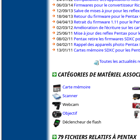
06/03/14
Firmwares pour le convertisseur R
12/09/13
Salve de mises à jour pour les refle
18/04/13
Retour du firmware pour le Pentax
04/04/13
Retrait du firmware 1.11 pour le Pe
02/03/12
Amélioration de l'écriture sur les c
25/06/11
Mise à jour des reflex Pentax pour
08/02/11
Pentax retire les firmwares SDXC po
04/02/11
Rappel des appareils photo Pentax 
13/01/11
Cartes mémoire SDXC pour les Penta
Toutes les actualités 
CATÉGORIES DE MATÉRIEL ASSOC
Carte mémoire
Scanner
Webcam
Objectif
Déclencheur de flash
79 FICHIERS RELATIFS À PENTAX