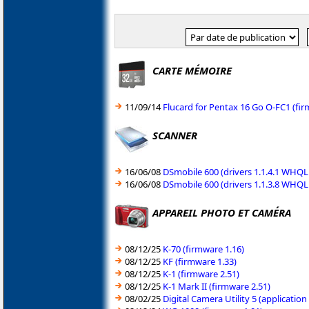
CARTE MÉMOIRE
11/09/14
Flucard for Pentax 16 Go O-FC1 (fir
SCANNER
16/06/08
DSmobile 600 (drivers 1.1.4.1 WHQ
16/06/08
DSmobile 600 (drivers 1.1.3.8 WHQ
APPAREIL PHOTO ET CAMÉRA
08/12/25
K-70 (firmware 1.16)
08/12/25
KF (firmware 1.33)
08/12/25
K-1 (firmware 2.51)
08/12/25
K-1 Mark II (firmware 2.51)
08/02/25
Digital Camera Utility 5 (applicati