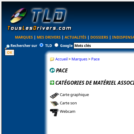
MARQUES
|
MES DRIVERS
|
ACTUALITÉS
|
DOSSIERS
|
INDISPENS
Rechercher sur
TLD
Google
Accueil
>
Marques
>
Pace
PACE
CATÉGORIES DE MATÉRIEL ASSOCI
Carte graphique
Carte son
Webcam