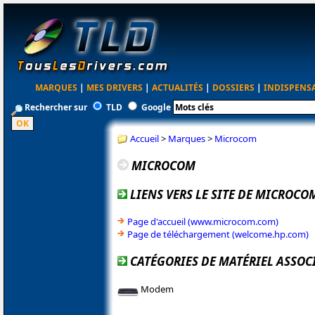
MARQUES
|
MES DRIVERS
|
ACTUALITÉS
|
DOSSIERS
|
INDISPENS
Rechercher sur
TLD
Google
Accueil
>
Marques
>
Microcom
MICROCOM
LIENS VERS LE SITE DE MICROCO
Page d'accueil (www.microcom.com)
Page de téléchargement (welcome.hp.com)
CATÉGORIES DE MATÉRIEL ASSOC
Modem