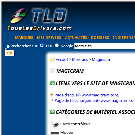
MARQUES
|
MES DRIVERS
|
ACTUALITÉS
|
DOSSIERS
|
INDISPENS
Rechercher sur
TLD
Google
Accueil
>
Marques
>
Magicram
MAGICRAM
LIENS VERS LE SITE DE MAGICRA
Page d'accueil (www.magicram.com)
Page de téléchargement (www.magicram.co
CATÉGORIES DE MATÉRIEL ASSOC
Carte contrôleur
Modem