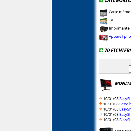
CATÉGORIE
Carte mémoi
TV
Imprimante
Appareil pho
70 FICHIER
MONIT
10/01/08
EasySh
10/01/08
EasySh
10/01/08
EasySh
10/01/08
EasySh
10/01/08
EasySh