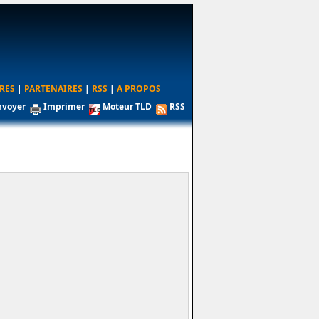
RES
|
PARTENAIRES
|
RSS
|
A PROPOS
nvoyer
Imprimer
Moteur TLD
RSS