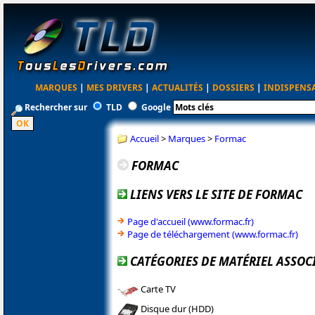
MARQUES
|
MES DRIVERS
|
ACTUALITÉS
|
DOSSIERS
|
INDISPENS
Rechercher sur
TLD
Google
Accueil
>
Marques
>
Formac
FORMAC
LIENS VERS LE SITE DE FORMAC
Page d'accueil (www.formac.fr)
Page de téléchargement (www.formac.fr)
CATÉGORIES DE MATÉRIEL ASSOC
Carte TV
Disque dur (HDD)