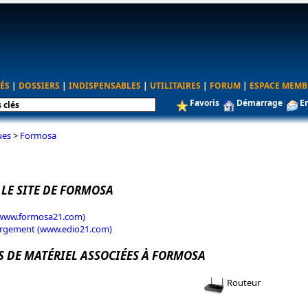
ÉS
|
DOSSIERS
|
INDISPENSABLES
|
UTILITAIRES
|
FORUM
|
ESPACE MEMB
Favoris
Démarrage
E
ues
>
Formosa
 LE SITE DE FORMOSA
 (www.formosa21.com)
argement (www.edio21.com)
S DE MATÉRIEL ASSOCIÉES À FORMOSA
Routeur