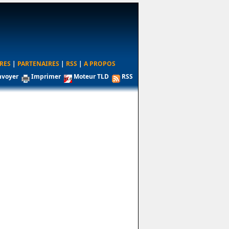
RES
|
PARTENAIRES
|
RSS
|
A PROPOS
nvoyer
Imprimer
Moteur TLD
RSS