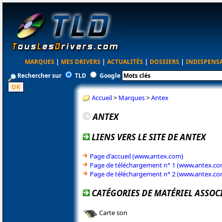
MARQUES
|
MES DRIVERS
|
ACTUALITÉS
|
DOSSIERS
|
INDISPENS
Rechercher sur
TLD
Google
Accueil
>
Marques
>
Antex
ANTEX
LIENS VERS LE SITE DE ANTEX
Page d'accueil (www.antex.com)
Page de téléchargement n° 1 (www.antex.co
Page de téléchargement n° 2 (www.antex.co
CATÉGORIES DE MATÉRIEL ASSOC
Carte son