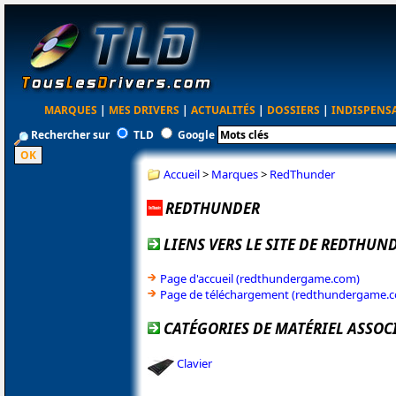
MARQUES
|
MES DRIVERS
|
ACTUALITÉS
|
DOSSIERS
|
INDISPENS
Rechercher sur
TLD
Google
Accueil
>
Marques
>
RedThunder
REDTHUNDER
LIENS VERS LE SITE DE REDTHUN
Page d'accueil (redthundergame.com)
Page de téléchargement (redthundergame.
CATÉGORIES DE MATÉRIEL ASSOC
Clavier