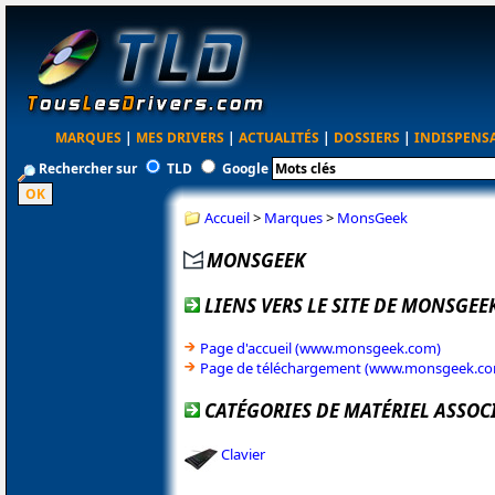
MARQUES
|
MES DRIVERS
|
ACTUALITÉS
|
DOSSIERS
|
INDISPENS
Rechercher sur
TLD
Google
Accueil
>
Marques
>
MonsGeek
MONSGEEK
LIENS VERS LE SITE DE MONSGEE
Page d'accueil (www.monsgeek.com)
Page de téléchargement (www.monsgeek.c
CATÉGORIES DE MATÉRIEL ASSOC
Clavier