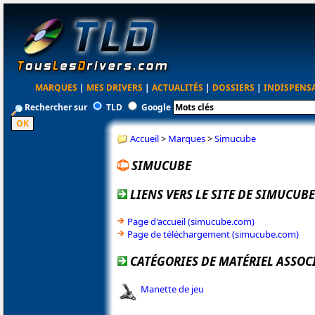
MARQUES
|
MES DRIVERS
|
ACTUALITÉS
|
DOSSIERS
|
INDISPENS
Rechercher sur
TLD
Google
Accueil
>
Marques
>
Simucube
SIMUCUBE
LIENS VERS LE SITE DE SIMUCUBE
Page d'accueil (simucube.com)
Page de téléchargement (simucube.com)
CATÉGORIES DE MATÉRIEL ASSOC
Manette de jeu