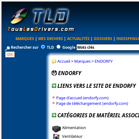
MARQUES
|
MES DRIVERS
|
ACTUALITÉS
|
DOSSIERS
|
INDISPENS
Rechercher sur
TLD
Google
Accueil
>
Marques
>
ENDORFY
ENDORFY
LIENS VERS LE SITE DE ENDORFY
Page d'accueil (endorfy.com)
Page de téléchargement (endorfy.com)
CATÉGORIES DE MATÉRIEL ASSOC
Alimentation
Ventilateur