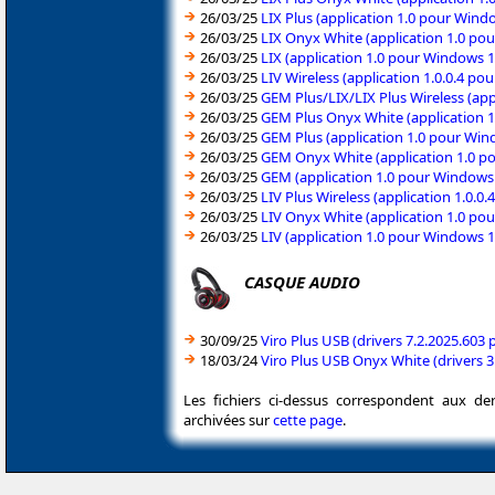
26/03/25
LIX Plus (application 1.0 pour Win
26/03/25
LIX Onyx White (application 1.0 po
26/03/25
LIX (application 1.0 pour Windows 
26/03/25
LIV Wireless (application 1.0.0.4 p
26/03/25
GEM Plus/LIX/LIX Plus Wireless (ap
26/03/25
GEM Plus Onyx White (application 
26/03/25
GEM Plus (application 1.0 pour Win
26/03/25
GEM Onyx White (application 1.0 p
26/03/25
GEM (application 1.0 pour Windows
26/03/25
LIV Plus Wireless (application 1.0.
26/03/25
LIV Onyx White (application 1.0 po
26/03/25
LIV (application 1.0 pour Windows 
CASQUE AUDIO
30/09/25
Viro Plus USB (drivers 7.2.2025.60
18/03/24
Viro Plus USB Onyx White (drivers 
Les fichiers ci-dessus correspondent aux de
archivées sur
cette page
.