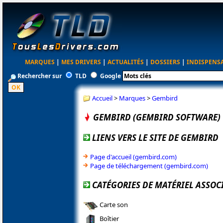
MARQUES
|
MES DRIVERS
|
ACTUALITÉS
|
DOSSIERS
|
INDISPENS
Rechercher sur
TLD
Google
Accueil
>
Marques
>
Gembird
GEMBIRD (GEMBIRD SOFTWARE)
LIENS VERS LE SITE DE GEMBIRD
Page d'accueil (gembird.com)
Page de téléchargement (gembird.com)
CATÉGORIES DE MATÉRIEL ASSOC
Carte son
Boîtier