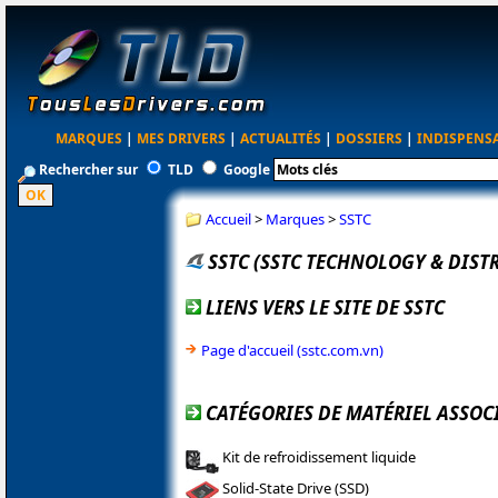
MARQUES
|
MES DRIVERS
|
ACTUALITÉS
|
DOSSIERS
|
INDISPENS
Rechercher sur
TLD
Google
Accueil
>
Marques
>
SSTC
SSTC (SSTC TECHNOLOGY & DIST
LIENS VERS LE SITE DE SSTC
Page d'accueil (sstc.com.vn)
CATÉGORIES DE MATÉRIEL ASSOCI
Kit de refroidissement liquide
Solid-State Drive (SSD)