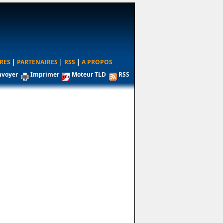
RES
|
PARTENAIRES
|
RSS
|
A PROPOS
nvoyer
Imprimer
Moteur TLD
RSS