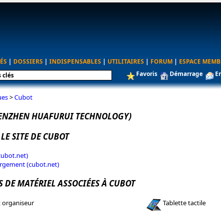
ÉS
|
DOSSIERS
|
INDISPENSABLES
|
UTILITAIRES
|
FORUM
|
ESPACE MEMB
Favoris
Démarrage
E
ues
>
Cubot
ENZHEN HUAFURUI TECHNOLOGY)
 LE SITE DE CUBOT
cubot.net)
rgement (cubot.net)
S DE MATÉRIEL ASSOCIÉES À CUBOT
 organiseur
Tablette tactile