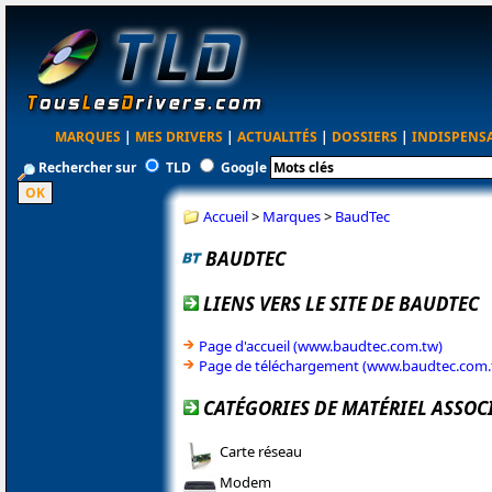
MARQUES
|
MES DRIVERS
|
ACTUALITÉS
|
DOSSIERS
|
INDISPENS
Rechercher sur
TLD
Google
Accueil
>
Marques
>
BaudTec
BAUDTEC
LIENS VERS LE SITE DE BAUDTEC
Page d'accueil (www.baudtec.com.tw)
Page de téléchargement (www.baudtec.com.
CATÉGORIES DE MATÉRIEL ASSOC
Carte réseau
Modem