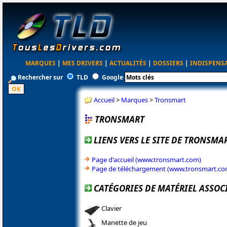
MARQUES
|
MES DRIVERS
|
ACTUALITÉS
|
DOSSIERS
|
INDISPENS
Rechercher sur
TLD
Google
Accueil
>
Marques
>
Tronsmart
TRONSMART
LIENS VERS LE SITE DE TRONSMA
Page d'accueil (www.tronsmart.com)
Page de téléchargement (www.tronsmart.co
CATÉGORIES DE MATÉRIEL ASSOC
Clavier
Manette de jeu