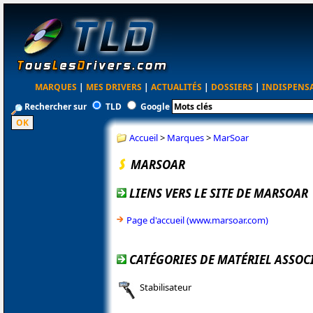
MARQUES
|
MES DRIVERS
|
ACTUALITÉS
|
DOSSIERS
|
INDISPENS
Rechercher sur
TLD
Google
Accueil
>
Marques
>
MarSoar
MARSOAR
LIENS VERS LE SITE DE MARSOAR
Page d'accueil (www.marsoar.com)
CATÉGORIES DE MATÉRIEL ASSOC
Stabilisateur