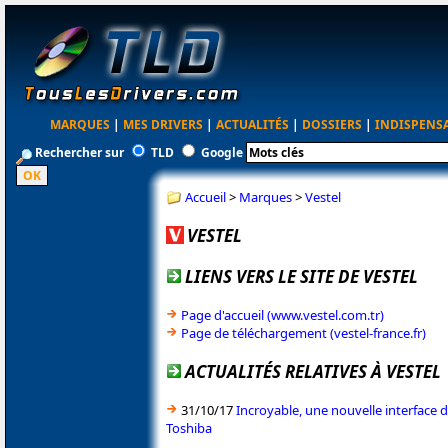
MARQUES
|
MES DRIVERS
|
ACTUALITÉS
|
DOSSIERS
|
INDISPENS
Rechercher sur
TLD
Google
Accueil
>
Marques
>
Vestel
VESTEL
LIENS VERS LE SITE DE VESTEL
Page d'accueil (www.vestel.com.tr)
Page de téléchargement (vestel-france.fr)
ACTUALITÉS RELATIVES À VESTEL
31/10/17
Incroyable, une nouvelle interface 
Toshiba