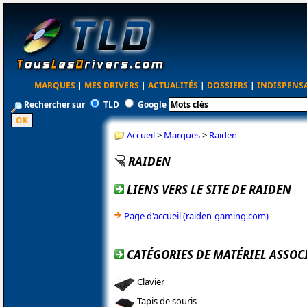
MARQUES
|
MES DRIVERS
|
ACTUALITÉS
|
DOSSIERS
|
INDISPENS
Rechercher sur
TLD
Google
Accueil
>
Marques
>
Raiden
RAIDEN
LIENS VERS LE SITE DE RAIDEN
Page d'accueil (raiden-gaming.com)
CATÉGORIES DE MATÉRIEL ASSOC
Clavier
Tapis de souris