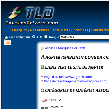
MARQUES
|
MES DRIVERS
|
ACTUALITÉS
|
DOSSIERS
|
INDISPENS
Rechercher sur
TLD
Google
Accueil
>
Marques
>
AGPtek
AGPTEK (SHENZHEN DONGDA C
LIENS VERS LE SITE DE AGPTEK
Page d'accueil (www.agptek.com)
Page de téléchargement (www.agptek.com)
CATÉGORIES DE MATÉRIEL ASSOC
Carte TV
Ecouteurs