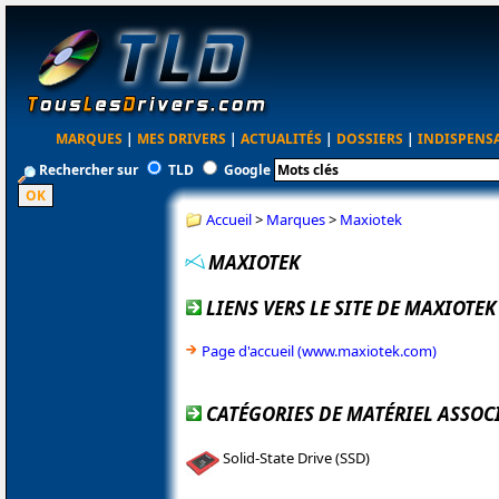
MARQUES
|
MES DRIVERS
|
ACTUALITÉS
|
DOSSIERS
|
INDISPENS
Rechercher sur
TLD
Google
Accueil
>
Marques
>
Maxiotek
MAXIOTEK
LIENS VERS LE SITE DE MAXIOTEK
Page d'accueil (www.maxiotek.com)
CATÉGORIES DE MATÉRIEL ASSOC
Solid-State Drive (SSD)