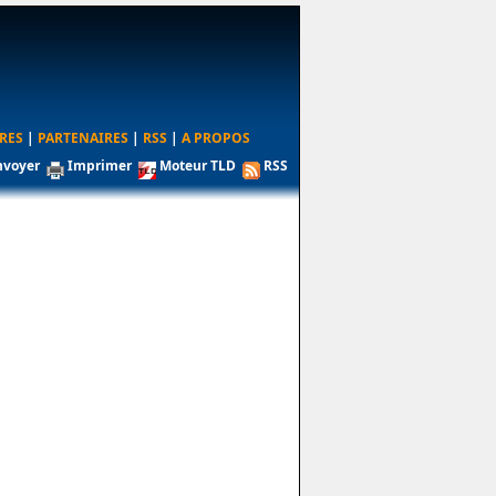
RES
|
PARTENAIRES
|
RSS
|
A PROPOS
nvoyer
Imprimer
Moteur TLD
RSS