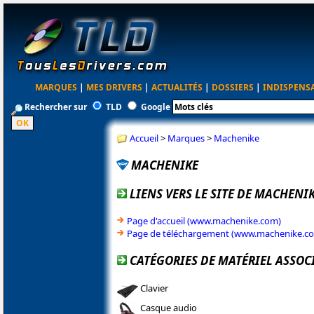
MARQUES
|
MES DRIVERS
|
ACTUALITÉS
|
DOSSIERS
|
INDISPENS
Rechercher sur
TLD
Google
Accueil
>
Marques
>
Machenike
MACHENIKE
LIENS VERS LE SITE DE MACHENI
Page d'accueil (www.machenike.com)
Page de téléchargement (www.machenike.c
CATÉGORIES DE MATÉRIEL ASSOC
Clavier
Casque audio