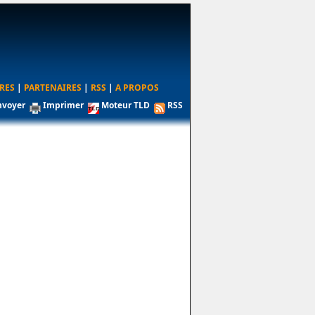
RES
|
PARTENAIRES
|
RSS
|
A PROPOS
nvoyer
Imprimer
Moteur TLD
RSS