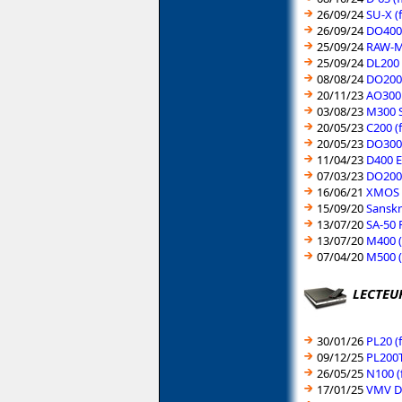
26/09/24
SU-X (
26/09/24
DO400 
25/09/24
RAW-MD
25/09/24
DL200 
08/08/24
DO200 
20/11/23
AO300 
03/08/23
M300 S
20/05/23
C200 (
20/05/23
DO300 
11/04/23
D400 E
07/03/23
DO200 
16/06/21
XMOS U
15/09/20
Sanskr
13/07/20
SA-50 
13/07/20
M400 (
07/04/20
M500 (
LECTEU
30/01/26
PL20 (
09/12/25
PL200T
26/05/25
N100 (
17/01/25
VMV D2