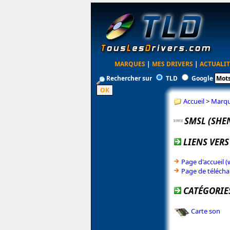
MARQUES
|
MES DRIVERS
|
ACTUALIT
Rechercher sur
TLD
Google
Accueil
>
Marq
SMSL (SH
LIENS VERS
Page d'accueil 
Page de téléch
CATÉGORIES
Carte son