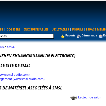
ÉS
|
DOSSIERS
|
INDISPENSABLES
|
UTILITAIRES
|
FORUM
|
ESPACE MEMB
Favoris
Démarrage
E
ues
>
SMSL
ENZHEN SHUANGMUSANLIN ELECTRONIC)
 LE SITE DE SMSL
(www.smsl-audio.com)
argement (www.smsl-audio.com)
 DE MATÉRIEL ASSOCIÉES À SMSL
Lecteur de salon