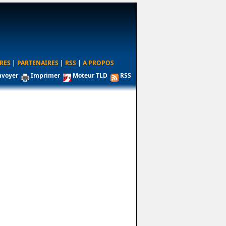
RES
|
PARTENAIRES
|
RSS
|
A PROPOS
nvoyer
Imprimer
Moteur TLD
RSS