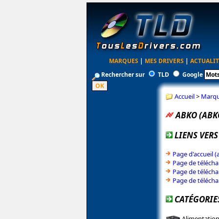
MARQUES
|
MES DRIVERS
|
ACTUALIT
Rechercher sur
TLD
Google
Accueil
>
Marq
ABKO (ABK
LIENS VERS
Page d'accueil 
Page de téléch
Page de téléch
Page de téléch
CATÉGORIE
Alimentatio