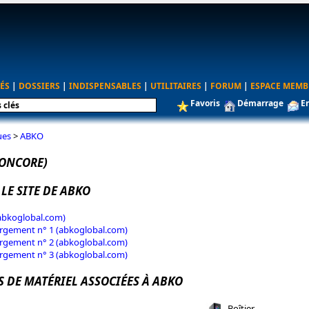
ÉS
|
DOSSIERS
|
INDISPENSABLES
|
UTILITAIRES
|
FORUM
|
ESPACE MEMB
Favoris
Démarrage
E
ues
>
ABKO
ONCORE)
 LE SITE DE ABKO
(abkoglobal.com)
argement n° 1 (abkoglobal.com)
argement n° 2 (abkoglobal.com)
argement n° 3 (abkoglobal.com)
S DE MATÉRIEL ASSOCIÉES À ABKO
n
Boîtier