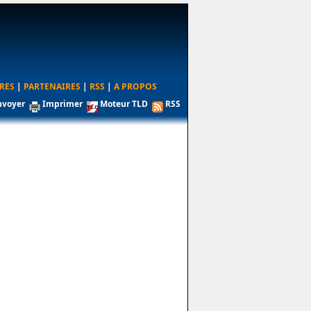
RES
|
PARTENAIRES
|
RSS
|
A PROPOS
nvoyer
Imprimer
Moteur TLD
RSS