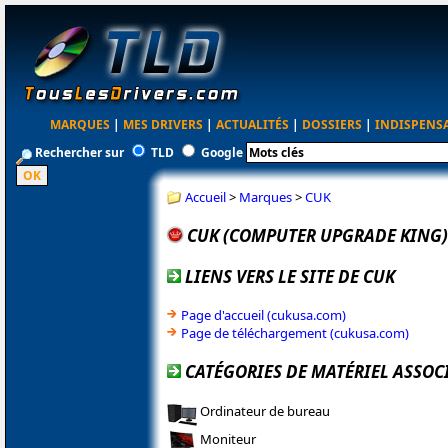
MARQUES
|
MES DRIVERS
|
ACTUALITÉS
|
DOSSIERS
|
INDISPENS
Rechercher sur
TLD
Google
Accueil
>
Marques
>
CUK
CUK (COMPUTER UPGRADE KING)
LIENS VERS LE SITE DE CUK
Page d'accueil (cukusa.com)
Page de téléchargement (cukusa.com)
CATÉGORIES DE MATÉRIEL ASSOCI
Ordinateur de bureau
Moniteur