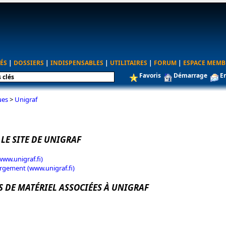
ÉS
|
DOSSIERS
|
INDISPENSABLES
|
UTILITAIRES
|
FORUM
|
ESPACE MEMB
Favoris
Démarrage
E
ues
>
Unigraf
 LE SITE DE UNIGRAF
www.unigraf.fi)
rgement (www.unigraf.fi)
S DE MATÉRIEL ASSOCIÉES À UNIGRAF