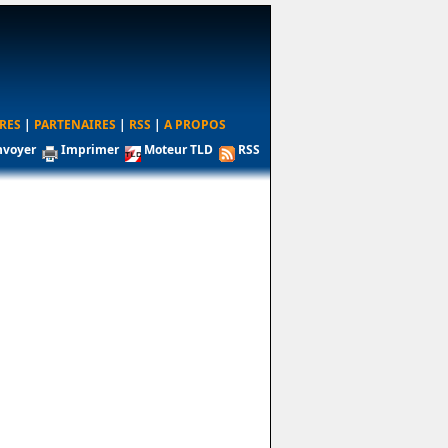
RES
|
PARTENAIRES
|
RSS
|
A PROPOS
nvoyer
Imprimer
Moteur TLD
RSS