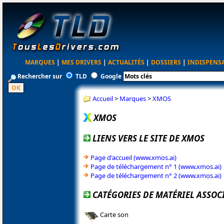
MARQUES
|
MES DRIVERS
|
ACTUALITÉS
|
DOSSIERS
|
INDISPENS
Rechercher sur
TLD
Google
Accueil
>
Marques
>
XMOS
XMOS
LIENS VERS LE SITE DE XMOS
Page d'accueil (www.xmos.ai)
Page de téléchargement n° 1 (www.xmos.ai)
Page de téléchargement n° 2 (www.xmos.ai)
CATÉGORIES DE MATÉRIEL ASSOC
Carte son