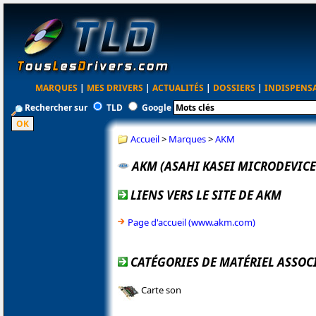
MARQUES
|
MES DRIVERS
|
ACTUALITÉS
|
DOSSIERS
|
INDISPENS
Rechercher sur
TLD
Google
Accueil
>
Marques
>
AKM
AKM (ASAHI KASEI MICRODEVICE
LIENS VERS LE SITE DE AKM
Page d'accueil (www.akm.com)
CATÉGORIES DE MATÉRIEL ASSOC
Carte son