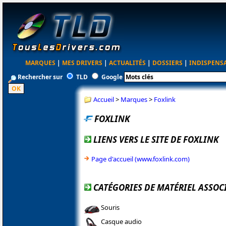
MARQUES
|
MES DRIVERS
|
ACTUALITÉS
|
DOSSIERS
|
INDISPENS
Rechercher sur
TLD
Google
Accueil
>
Marques
>
Foxlink
FOXLINK
LIENS VERS LE SITE DE FOXLINK
Page d'accueil (www.foxlink.com)
CATÉGORIES DE MATÉRIEL ASSOC
Souris
Casque audio