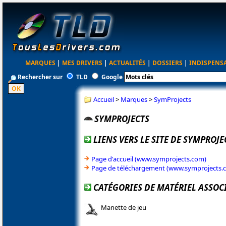
MARQUES
|
MES DRIVERS
|
ACTUALITÉS
|
DOSSIERS
|
INDISPENS
Rechercher sur
TLD
Google
Accueil
>
Marques
>
SymProjects
SYMPROJECTS
LIENS VERS LE SITE DE SYMPROJE
Page d'accueil (www.symprojects.com)
Page de téléchargement (www.symprojects.
CATÉGORIES DE MATÉRIEL ASSOC
Manette de jeu