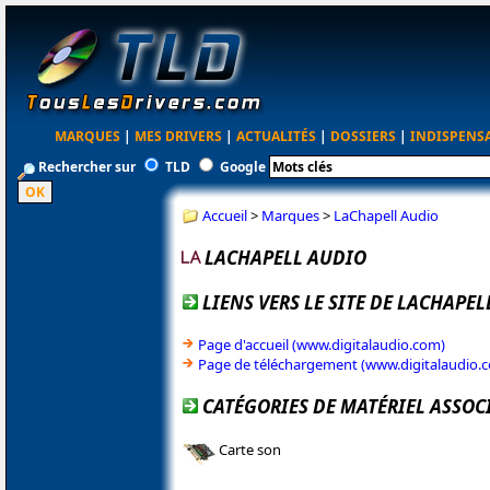
MARQUES
|
MES DRIVERS
|
ACTUALITÉS
|
DOSSIERS
|
INDISPENS
Rechercher sur
TLD
Google
Accueil
>
Marques
>
LaChapell Audio
LACHAPELL AUDIO
LIENS VERS LE SITE DE LACHAPE
Page d'accueil (www.digitalaudio.com)
Page de téléchargement (www.digitalaudio.
CATÉGORIES DE MATÉRIEL ASSOC
Carte son