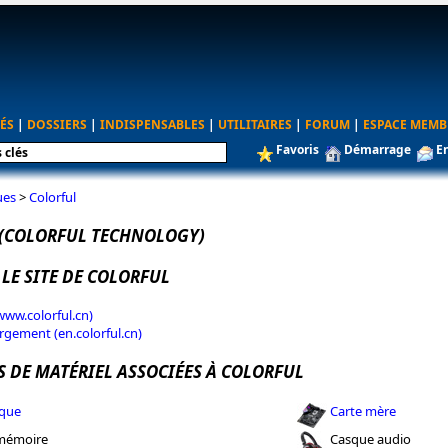
ÉS
|
DOSSIERS
|
INDISPENSABLES
|
UTILITAIRES
|
FORUM
|
ESPACE MEMB
Favoris
Démarrage
E
ues
>
Colorful
(COLORFUL TECHNOLOGY)
 LE SITE DE COLORFUL
www.colorful.cn)
rgement (en.colorful.cn)
S DE MATÉRIEL ASSOCIÉES À COLORFUL
ique
Carte mère
 mémoire
Casque audio