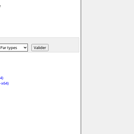
e
4)
-x64)