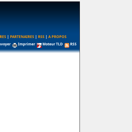
RES
|
PARTENAIRES
|
RSS
|
A PROPOS
nvoyer
Imprimer
Moteur TLD
RSS