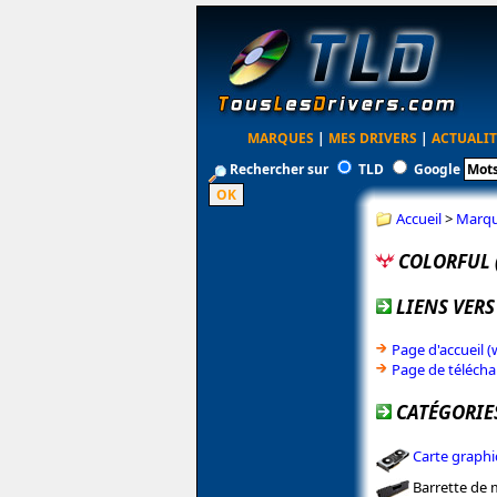
MARQUES
|
MES DRIVERS
|
ACTUALIT
Rechercher sur
TLD
Google
Accueil
>
Marq
COLORFUL 
LIENS VERS
Page d'accueil (
Page de télécha
CATÉGORIE
Carte graph
Barrette de