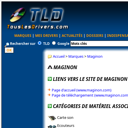
MARQUES
|
MES DRIVERS
|
ACTUALITÉS
|
DOSSIERS
|
INDISPENS
Rechercher sur
TLD
Google
Accueil
>
Marques
>
Maginon
MAGINON
LIENS VERS LE SITE DE MAGINON
Page d'accueil (www.maginon.com)
Page de téléchargement (www.maginon.com
CATÉGORIES DE MATÉRIEL ASSO
Carte son
Ecouteurs