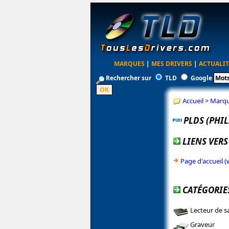
MARQUES
|
MES DRIVERS
|
ACTUALIT
Rechercher sur
TLD
Google
Accueil
>
Marq
PLDS (PHIL
LIENS VERS
Page d'accueil 
CATÉGORIES
Lecteur de s
Graveur