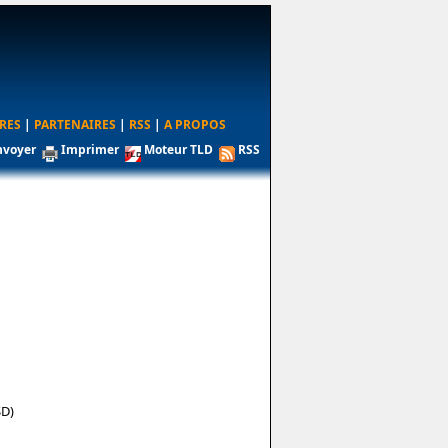
RES
|
PARTENAIRES
|
RSS
|
A PROPOS
nvoyer
Imprimer
Moteur TLD
RSS
SD)