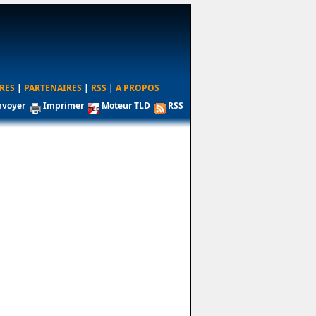
RES
|
PARTENAIRES
|
RSS
|
A PROPOS
nvoyer
Imprimer
Moteur TLD
RSS