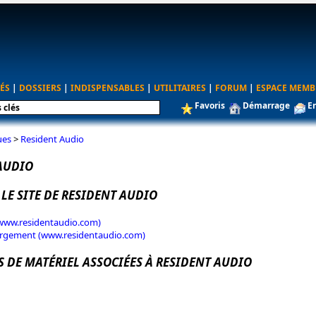
ÉS
|
DOSSIERS
|
INDISPENSABLES
|
UTILITAIRES
|
FORUM
|
ESPACE MEMB
Favoris
Démarrage
E
ues
>
Resident Audio
AUDIO
 LE SITE DE RESIDENT AUDIO
(www.residentaudio.com)
argement (www.residentaudio.com)
S DE MATÉRIEL ASSOCIÉES À RESIDENT AUDIO