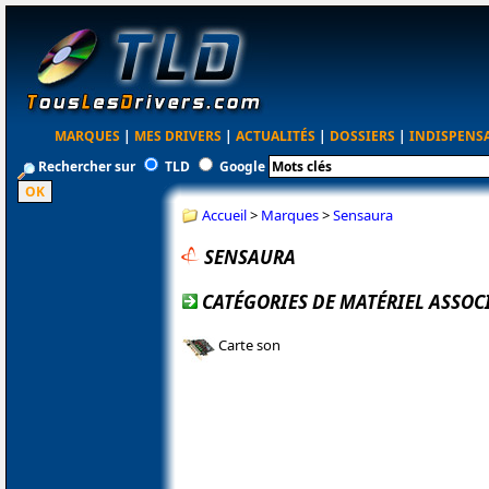
MARQUES
|
MES DRIVERS
|
ACTUALITÉS
|
DOSSIERS
|
INDISPENS
Rechercher sur
TLD
Google
Accueil
>
Marques
>
Sensaura
SENSAURA
CATÉGORIES DE MATÉRIEL ASSOC
Carte son