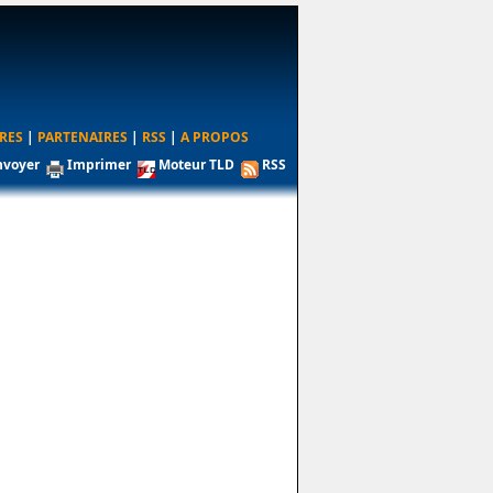
RES
|
PARTENAIRES
|
RSS
|
A PROPOS
nvoyer
Imprimer
Moteur TLD
RSS