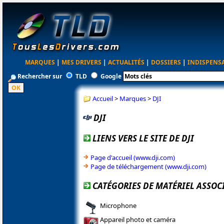
MARQUES
|
MES DRIVERS
|
ACTUALITÉS
|
DOSSIERS
|
INDISPENS
Rechercher sur
TLD
Google
Accueil
>
Marques
>
DJI
DJI
LIENS VERS LE SITE DE DJI
Page d'accueil (www.dji.com)
Page de téléchargement (www.dji.com)
CATÉGORIES DE MATÉRIEL ASSOCI
Microphone
Appareil photo et caméra