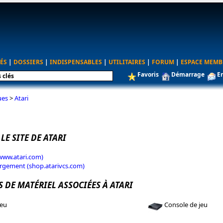
ÉS
|
DOSSIERS
|
INDISPENSABLES
|
UTILITAIRES
|
FORUM
|
ESPACE MEMB
Favoris
Démarrage
E
ues
>
Atari
 LE SITE DE ATARI
(www.atari.com)
rgement (shop.atarivcs.com)
 DE MATÉRIEL ASSOCIÉES À ATARI
jeu
Console de jeu