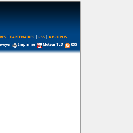
RES
|
PARTENAIRES
|
RSS
|
A PROPOS
nvoyer
Imprimer
Moteur TLD
RSS