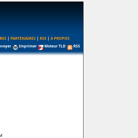
RES
|
PARTENAIRES
|
RSS
|
A PROPOS
nvoyer
Imprimer
Moteur TLD
RSS
OM