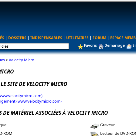
ÉS
|
DOSSIERS
|
INDISPENSABLES
|
UTILITAIRES
|
FORUM
|
ESPACE MEMB
Favoris
Démarrage
E
ues
>
Velocity Micro
MICRO
 LE SITE DE VELOCITY MICRO
(www.velocitymicro.com)
argement (www.velocitymicro.com)
S DE MATÉRIEL ASSOCIÉES À VELOCITY MICRO
ique
Graveur
BD-ROM
Lecteur de DVD-R