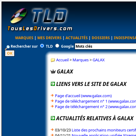
MARQUES
|
MES DRIVERS
|
ACTUALITÉS
|
DOSSIERS
|
INDISPENS
Rechercher sur
TLD
Google
Accueil
>
Marques
>
GALAX
GALAX
LIENS VERS LE SITE DE GALAX
Page d'accueil (www.galax.com)
Page de téléchargement n° 1 (www.galax.co
Page de téléchargement n° 2 (www.galax.co
ACTUALITÉS RELATIVES À GALAX
03/10/23
Liste des prochains moniteurs cert
04/11/21
Nouvelle application unifiée Xtrem