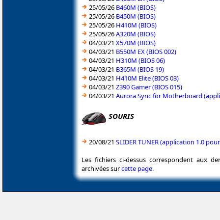
25/05/26
B460M (BIOS)
25/05/26
B450M (BIOS)
25/05/26
H410M (BIOS)
25/05/26
A320M (BIOS)
04/03/21
X570M (BIOS)
04/03/21
B550M EX (BIOS 002)
04/03/21
H310M (BIOS 06)
04/03/21
B365M (BIOS 19)
04/03/21
H410M Elite (BIOS 03)
04/03/21
Z390 Gamer (BIOS 015)
04/03/21
Aurora Sync for Motherboard (appli
SOURIS
20/08/21
SLIDER TUNER (application 1.0 pour
Les fichiers ci-dessus correspondent aux de
archivées sur
cette page
.