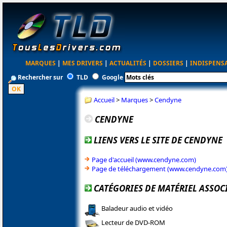
MARQUES
|
MES DRIVERS
|
ACTUALITÉS
|
DOSSIERS
|
INDISPENS
Rechercher sur
TLD
Google
Accueil
>
Marques
>
Cendyne
CENDYNE
LIENS VERS LE SITE DE CENDYNE
Page d'accueil (www.cendyne.com)
Page de téléchargement (www.cendyne.com
CATÉGORIES DE MATÉRIEL ASSOC
Baladeur audio et vidéo
Lecteur de DVD-ROM