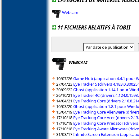
CATÉGORIES DE MATÉRIEL ASSOCI
Webcam
11 FICHIERS RELATIFS À TOBII
WEBCAM
10/07/26
Game Hub (application 4.4.1 pour 
27/04/23
Eye Tracker 5 (drivers 4.183.0.300
30/09/22
Ghost (application 1.14.1 pour Win
26/10/21
Eye Tracker 4C (drivers 4.124.0.15
14/04/21
Eye Tracking Core (drivers 2.16.8.2
10/03/20
Ghost (application 1.8.1 pour Wind
15/04/19
Eye Tracking Core Alienware (drive
17/10/18
Eye Tracking Core Acer (drivers 2.1
17/10/18
Eye Tracking Core Predator (driver
17/10/18
Eye Tracking Aware Alienware (driv
31/03/17
Infinite Screen Extension (applicat