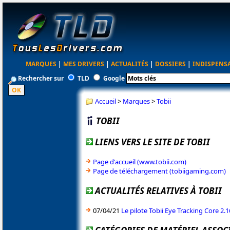
MARQUES
|
MES DRIVERS
|
ACTUALITÉS
|
DOSSIERS
|
INDISPENS
Rechercher sur
TLD
Google
Accueil
>
Marques
>
Tobii
TOBII
LIENS VERS LE SITE DE TOBII
Page d'accueil (www.tobii.com)
Page de téléchargement (tobiigaming.com)
ACTUALITÉS RELATIVES À TOBII
07/04/21
Le pilote Tobii Eye Tracking Core 2.16