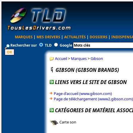
MARQUES
|
MES DRIVERS
|
ACTUALITÉS
|
DOSSIERS
|
INDISPENS
Rechercher sur
TLD
Google
Accueil
>
Marques
>
Gibson
GIBSON (GIBSON BRANDS)
LIENS VERS LE SITE DE GIBSON
Page d'accueil (www.gibson.com)
Page de téléchargement (www2.gibson.com)
CATÉGORIES DE MATÉRIEL ASSOC
Carte son