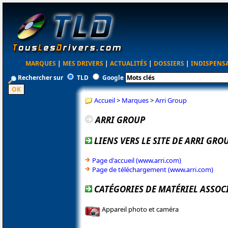
MARQUES
|
MES DRIVERS
|
ACTUALITÉS
|
DOSSIERS
|
INDISPENS
Rechercher sur
TLD
Google
Accueil
>
Marques
>
Arri Group
ARRI GROUP
LIENS VERS LE SITE DE ARRI GRO
Page d'accueil (www.arri.com)
Page de téléchargement (www.arri.com)
CATÉGORIES DE MATÉRIEL ASSOC
Appareil photo et caméra