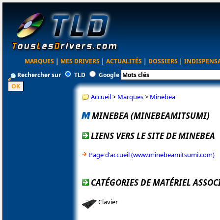
MARQUES
|
MES DRIVERS
|
ACTUALITÉS
|
DOSSIERS
|
INDISPENS
Rechercher sur
TLD
Google
Accueil
>
Marques
>
Minebea
MINEBEA (MINEBEAMITSUMI)
LIENS VERS LE SITE DE MINEBEA
Page d'accueil (www.minebeamitsumi.com)
CATÉGORIES DE MATÉRIEL ASSOC
Clavier