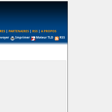
RES
|
PARTENAIRES
|
RSS
|
A PROPOS
nvoyer
Imprimer
Moteur TLD
RSS