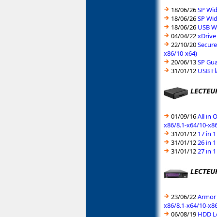
18/06/26
SP Wid
18/06/26
SP Wid
18/06/26
USB Wi
04/04/22
xDrive
22/10/20
Secure
x86/10-x64)
20/06/13
SP Gua
31/01/12
USB Fl
LECTEU
01/09/16
All in
x86/8.1-x64/10-x8
31/01/12
17 in 
31/01/12
26 in 
31/01/12
27 in 
LECTEU
23/06/22
Armor 
x86/8.1-x64/10-x8
06/08/19
HDD Lo