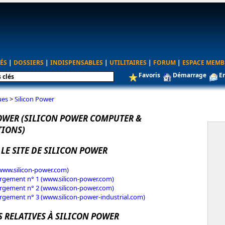
ÉS
|
DOSSIERS
|
INDISPENSABLES
|
UTILITAIRES
|
FORUM
|
ESPACE MEMB
Favoris
Démarrage
E
ues
>
Silicon Power
OWER (SILICON POWER COMPUTER &
IONS)
 LE SITE DE SILICON POWER
(www.silicon-power.com)
rgement n° 1 (www.silicon-power.com)
rgement n° 2 (www.silicon-power.com)
rgement n° 3 (www.silicon-power-industrial.com)
S RELATIVES À SILICON POWER