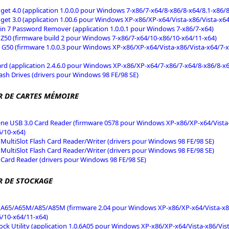
get 4.0 (application 1.0.0.0 pour Windows 7-x86/7-x64/8-x86/8-x64/8.1-x86/
get 3.0 (application 1.00.6 pour Windows XP-x86/XP-x64/Vista-x86/Vista-x64
n 7 Password Remover (application 1.0.0.1 pour Windows 7-x86/7-x64)
 Z50 (firmware build 2 pour Windows 7-x86/7-x64/10-x86/10-x64/11-x64)
 G50 (firmware 1.0.0.3 pour Windows XP-x86/XP-x64/Vista-x86/Vista-x64/7-x
rd (application 2.4.6.0 pour Windows XP-x86/XP-x64/7-x86/7-x64/8-x86/8-x6
ash Drives (drivers pour Windows 98 FE/98 SE)
R DE CARTES MÉMOIRE
 One USB 3.0 Card Reader (firmware 0578 pour Windows XP-x86/XP-x64/Vista-
6/10-x64)
1 MultiSlot Flash Card Reader/Writer (drivers pour Windows 98 FE/98 SE)
1 MultiSlot Flash Card Reader/Writer (drivers pour Windows 98 FE/98 SE)
1 Card Reader (drivers pour Windows 98 FE/98 SE)
R DE STOCKAGE
A65/A65M/A85/A85M (firmware 2.04 pour Windows XP-x86/XP-x64/Vista-x86/
6/10-x64/11-x64)
ck Utility (application 1.0.6A05 pour Windows XP-x86/XP-x64/Vista-x86/Vist