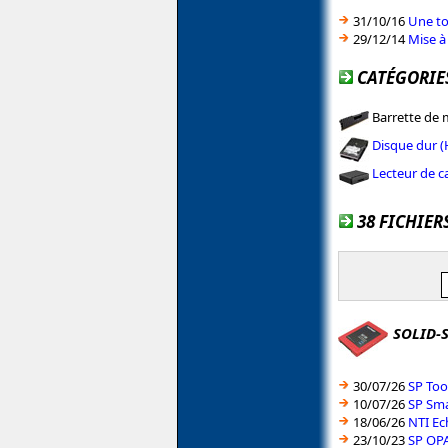
31/10/16
Une to
29/12/14
Mise à
CATÉGORIE
Barrette de
Disque dur 
Lecteur de 
38 FICHIER
SOLID-S
30/07/26
SP Too
10/07/26
SP Sma
18/06/26
NTI Ec
23/10/23
SP OPA